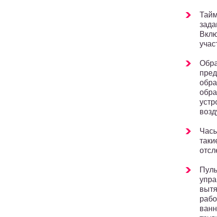
Тайм
зада
Вклю
учас
Обра
пред
обра
обра
устр
возд
Часы
таки
отсл
Пуль
упра
вытя
рабо
ванн