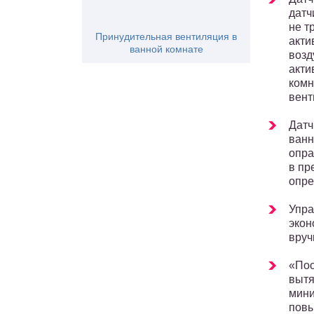
датч
не т
Принудительная вентиляция в
акти
ванной комнате
возд
акти
комн
вент
Датч
ванн
опра
в пр
опре
Упра
экон
вруч
«Пос
вытя
мини
повы