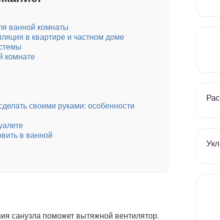
ля ванной комнаты
ляция в квартире и частном доме
истемы
й комнате
е
Рас
сделать своими руками: особенности
уалете
овить в ванной
Укл
ия санузла поможет вытяжной вентилятор.