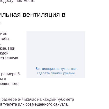
нодоступном месте.
ильная вентиляция в
е
димо
чтобы
,
кие. При
аждой
тественную
Вентиляция на кухне: как
сделать своими руками
 размере 6-
ты и
вмещенного
 размере 6-7 м3/час на каждый кубометр
я туалета или совмещенного санузла.