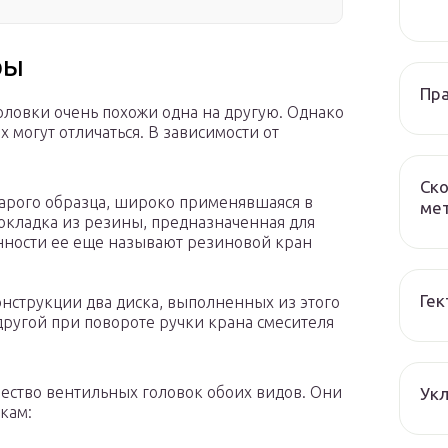
ры
Пра
головки очень похожи одна на другую. Однако
 могут отличаться. В зависимости от
Ско
тарого образца, широко применявшаяся в
мет
рокладка из резины, предназначенная для
нности ее еще называют резиновой кран
Гек
онструкции два диска, выполненных из этого
другой при повороте ручки крана смесителя
ество вентильных головок обоих видов. Они
Укл
кам: