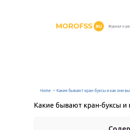
MOROFSS
RU
Журнал о р
Home
Какие бывают кран-буксы и как они в
Какие бывают кран-буксы и 
Содер