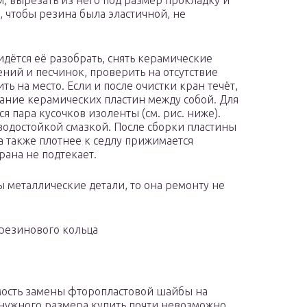
, вырезать из него под размер прокладку и
, чтобы резина была эластичной, не
идётся её разобрать, снять керамические
ений и песчинок, проверить на отсутствие
ть на место. Если и после очистки кран течёт,
гание керамических пластин между собой. Для
я пара кусочков изоленты (см. рис. ниже).
водостойкой смазкой. После сборки пластины
а также плотнее к седлу прижимается
рана не подтекает.
 металлические детали, то она ремонту не
резинового кольца
мость замены фторопластовой шайбы на
нужного размера купить почти невозможно,