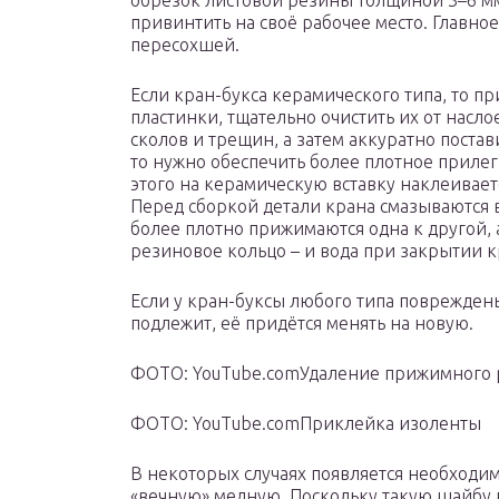
обрезок листовой резины толщиной 3–6 мм
привинтить на своё рабочее место. Главное
пересохшей.
Если кран-букса керамического типа, то пр
пластинки, тщательно очистить их от насло
сколов и трещин, а затем аккуратно постави
то нужно обеспечить более плотное приле
этого на керамическую вставку наклеиваетс
Перед сборкой детали крана смазываются 
более плотно прижимаются одна к другой, 
резиновое кольцо – и вода при закрытии к
Если у кран-буксы любого типа повреждены
подлежит, её придётся менять на новую.
ФОТО: YouTube.comУдаление прижимного 
ФОТО: YouTube.comПриклейка изоленты
В некоторых случаях появляется необходи
«вечную» медную. Поскольку такую шайбу 