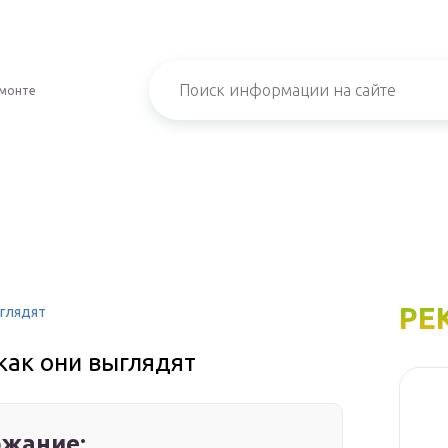
емонте
РЕ
ыглядят
как они выглядят
жание: