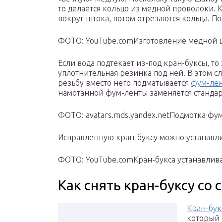
то делается кольцо из медной проволоки. 
вокруг штока, потом отрезаются кольца. П
ФОТО: YouTube.comИзготовление медной
Если вода подтекает из-под кран-буксы, то
уплотнительная резинка под ней. В этом сл
резьбу вместо него подматывается
фум-лен
намотанной фум-ленты заменяется стандар
ФОТО: avatars.mds.yandex.netПодмотка фу
Исправленную кран-буксу можно устанавлив
ФОТО: YouTube.comКран-букса устанавлива
Как снять кран-буксу со 
Кран-букс
который 