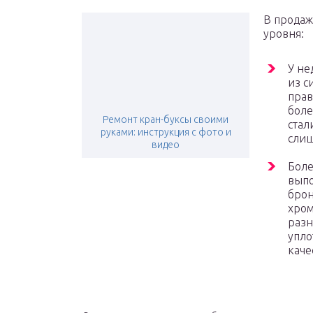
В продаж
уровня:
У не
из с
прав
боле
Ремонт кран-буксы своими
стал
руками: инструкция с фото и
слиш
видео
Боле
выпо
брон
хро
разн
упло
каче