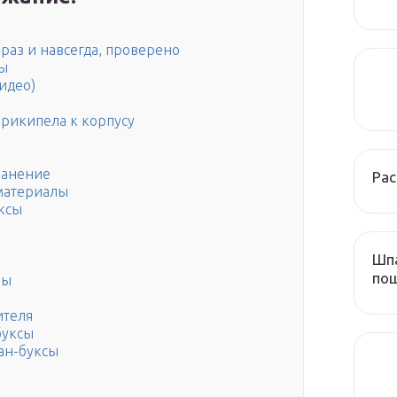
раз и навсегда, проверено
сы
видео)
прикипела к корпусу
ранение
Рас
материалы
ксы
Шпа
пош
ры
ителя
буксы
ан-буксы