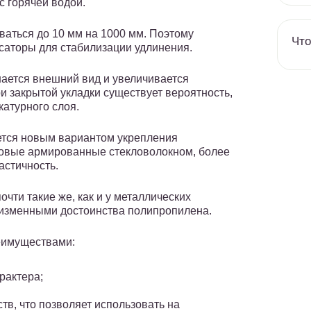
с горячей водой.
ваться до 10 мм на 1000 мм. Поэтому
Что
саторы для стабилизации удлинения.
ается внешний вид и увеличивается
и закрытой укладки существует вероятность,
катурного слоя.
ется новым вариантом укрепления
овые армированные стекловолокном, более
астичность.
чти такие же, как и у металлических
еизменными достоинства полипропилена.
еимуществами:
арактера;
в, что позволяет использовать на