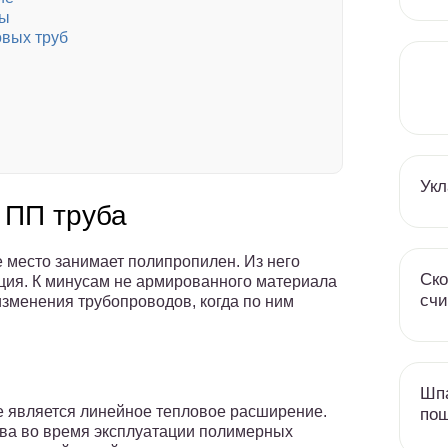
ры
вых труб
Укл
 ПП труба
 место занимает полипропилен. Из него
Ско
кция. К минусам не армированного материала
счи
зменения трубопроводов, когда по ним
Шпа
е является линейное тепловое расширение.
пош
тва во время эксплуатации полимерных