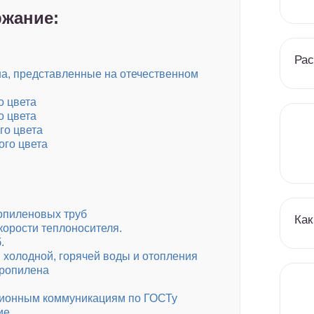
жание:
Рас
на, представленные на отечественном
о цвета
о цвета
го цвета
ого цвета
опиленовых труб
Как
корости теплоносителя.
.
 холодной, горячей воды и отопления
пропилена
ционным коммуникациям по ГОСТу
ие