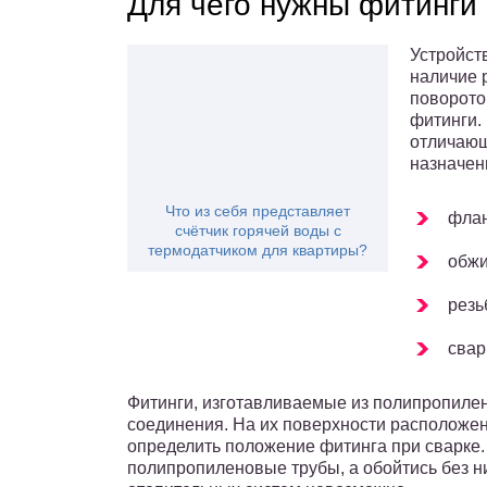
Для чего нужны фитинги
Устройст
наличие 
поворото
фитинги.
отличающ
назначен
Что из себя представляет
фла
счётчик горячей воды с
термодатчиком для квартиры?
обж
резь
свар
Фитинги, изготавливаемые из полипропилен
соединения. На их поверхности расположе
определить положение фитинга при сварке. 
полипропиленовые трубы, а обойтись без 