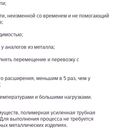
ти;
сти, неизменной со временем и не помогающий
в;
димостью;
 у аналогов из металла;
нять перемещение и перевозку с
 расширения, меньшим в 5 раз, чем у
;
температурами и большими нагрузками.
муществ, полимерная усиленная трубная
 Для выполнения процесса не требуется
бных металлических изделиях.