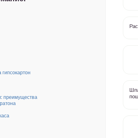
Рас
а гипсокартон
Шпа
пош
и: преимущества
кратона
каса