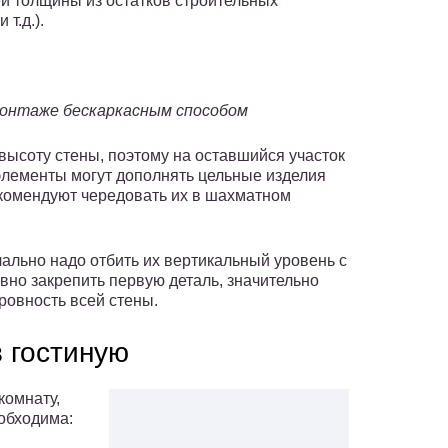
й толщины из остатков строительных
т.д.).
 монтаже бескаркасным способом
высоту стены, поэтому на оставшийся участок
элементы могут дополнять цельные изделия
екомендуют чередовать их в шахматном
чально надо отбить их вертикальный уровень с
вно закрепить первую деталь, значительно
ровность всей стены.
 гостиную
комнату,
еобходима: