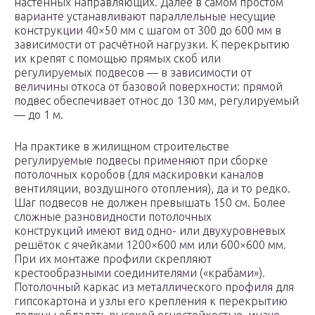
настенных направляющих. Далее в самом простом
варианте устанавливают параллельные несущие
конструкции 40×50 мм с шагом от 300 до 600 мм в
зависимости от расчётной нагрузки. К перекрытию
их крепят с помощью прямых скоб или
регулируемых подвесов — в зависимости от
величины откоса от базовой поверхности: прямой
подвес обеспечивает относ до 130 мм, регулируемый
— до 1 м.
На практике в жилищном строительстве
регулируемые подвесы применяют при сборке
потолочных коробов (для маскировки каналов
вентиляции, воздушного отопления), да и то редко.
Шаг подвесов не должен превышать 150 см. Более
сложные разновидности потолочных
конструкций имеют вид одно- или двухуровневых
решёток с ячейками 1200×600 мм или 600×600 мм.
При их монтаже профили скрепляют
крестообразными соединителями («крабами»).
Потолочный каркас из металлического профиля для
гипсокартона и узлы его крепления к перекрытию